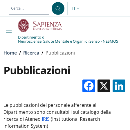
Salta al contenuto principale
Skip to footer content
IT
SELETTORE LINGUA: CURREN
Dipartimento di
Neuroscienze, Salute Mentale e Organi di Senso - NESMOS
Briciole di pane
Home
/
Ricerca
/
Pubblicazioni
Pubblicazioni
Facebo
X
Le pubblicazioni del personale afferente al
Dipartimento sono consultabili sul catalogo della
ricerca di Ateneo
IRIS
(Institutional Research
Information System)