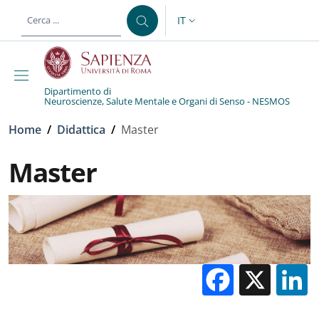
Salta al contenuto principale
Skip to footer content
IT
SELETTORE LINGUA: CURREN
Dipartimento di
Neuroscienze, Salute Mentale e Organi di Senso - NESMOS
Briciole di pane
Home
/
Didattica
/
Master
Master
Facebo
X