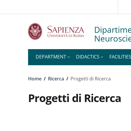
Slim to
Skip to main content
Skip to footer content
Dipartime
Neuroscie
DEPARTMENT
DIDACTICS
FACILITIE
Breadcrumb
Home
/
Ricerca
/
Progetti di Ricerca
Progetti di Ricerca