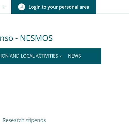
Login to your personal area
N
NGUAGE SWITCHER: CURRENT LANGUAGE
Senso - NESMOS
ION AND LOCAL ACTIVITIES
NEWS
nkedIn
ENU CEV SECOND NAVIGATION
Research stipends