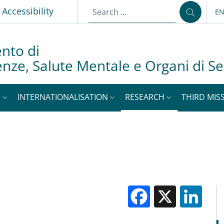
p
Accessibility
E
LA
nto di
nze, Salute Mentale e Organi di 
S
INTERNATIONALISATION
RESEARCH
THIRD MISS
Facebook
X
Li
M